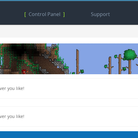
[
Control Panel
]
Support
er you like!
er you like!