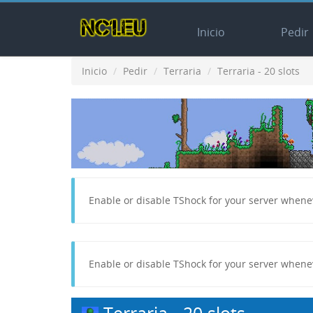
Inicio
Pedir
Inicio
Pedir
Terraria
Terraria - 20 slots
Enable or disable TShock for your server whenev
Enable or disable TShock for your server whenev