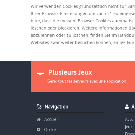
Wir verwenden Cookies grundsätzlich nicht zur S
Ihrer Browser-Einstellungen die von nc1.eu eingese
bitte, dass die meisten Browser Cookies automatisc
löschen oder blockieren. Weitere Informationen üb
abzulehnen oder zu löschen, finden Sie im Handbuc
Websites zwar weiter besuchen können, einige Funkt
Plusieurs Jeux
Gérer tout tes serveurs avec une application.
Navigation
À 
Accueil
Avec 
jeux.
Ordre
Franc