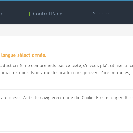
re
[
Control Panel
]
Support
a langue sélectionnée.
aduction. Si ne compreneds pas ce texte, s'il vous plaît utilise la 
 contactez-nous. Notez que les traductions peuvent être inexactes, p
 auf dieser Website navigieren, ohne die Cookie-Einstellungen Ihr