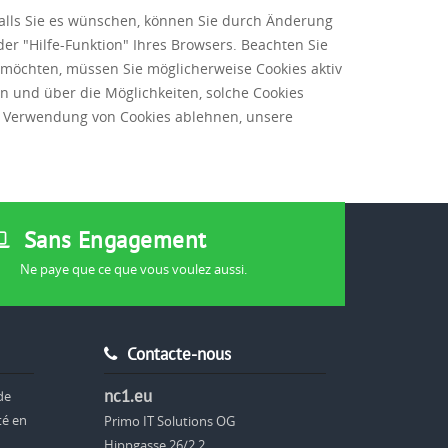
alls Sie es wünschen, können Sie durch Änderung
er "Hilfe-Funktion" Ihres Browsers. Beachten Sie
n möchten, müssen Sie möglicherweise Cookies aktiv
n und über die Möglichkeiten, solche Cookies
ie Verwendung von Cookies ablehnen, unsere
Sans Engagement
Ne paye que ce que vous voulez aussi.
Contacte-nous
nc1.eu
de
té en
Primo IT Solutions OG
Hippgasse 26/2.2