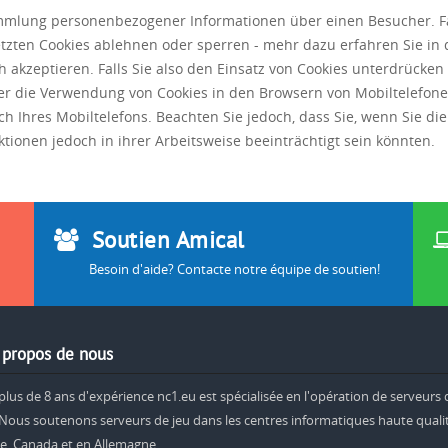
ammlung personenbezogener Informationen über einen Besucher. F
tzten Cookies ablehnen oder sperren - mehr dazu erfahren Sie in d
h akzeptieren. Falls Sie also den Einsatz von Cookies unterdrücke
er die Verwendung von Cookies in den Browsern von Mobiltelefone
h Ihres Mobiltelefons. Beachten Sie jedoch, dass Sie, wenn Sie d
ionen jedoch in ihrer Arbeitsweise beeinträchtigt sein könnten.
Soutien Amical
Besoin d'aide? Contacte notre équipe de soutien!
propos de nous
plus de 8 ans d'expérience nc1.eu est spécialisée en l'opération de serveurs 
 Nous soutenons serveurs de jeu dans les centres informatiques haute quali
e, Canada et en Allemagne.